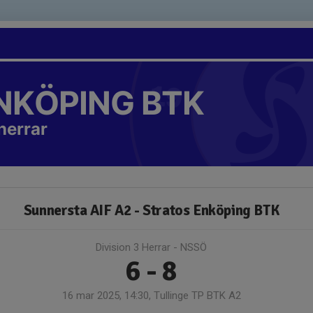
NKÖPING BTK
herrar
Sunnersta AIF A2 - Stratos Enköping BTK
Division 3 Herrar - NSSÖ
6 - 8
16 mar 2025, 14:30, Tullinge TP BTK A2