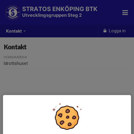
STRATOS ENKÖPING BTK
Utvecklingsgruppen Steg 2
Logga in
Kontakt
Kontakt
HEMMAARENA
Idrottshuset