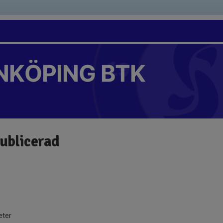
NKÖPING BTK
publicerad
eter