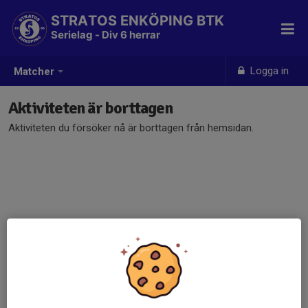
STRATOS ENKÖPING BTK
Serielag - Div 6 herrar
Logga in
Matcher
Aktiviteten är borttagen
Aktiviteten du försöker nå är borttagen från hemsidan.