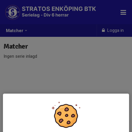
STRATOS ENKÖPING BTK
Serielag - Div 6 herrar
Logga in
Matcher
Matcher
Ingen serie inlagd