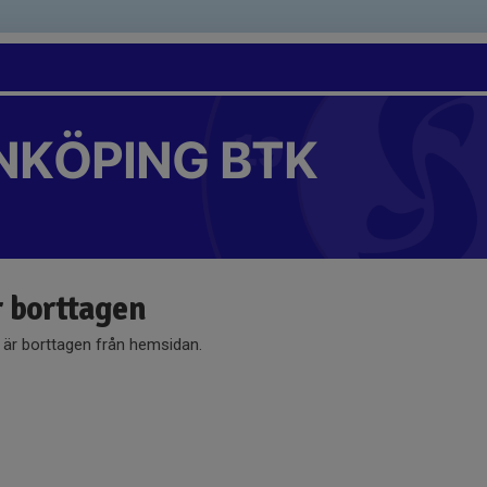
NKÖPING BTK
r borttagen
å är borttagen från hemsidan.