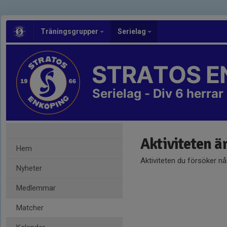
Träningsgrupper
Serielag
STRATOS E
Serielag - Div 6 herrar
Aktiviteten ä
Hem
Aktiviteten du försöker n
Nyheter
Medlemmar
Matcher