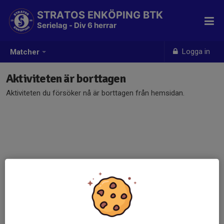
STRATOS ENKÖPING BTK
Serielag - Div 6 herrar
Logga in
Matcher
Aktiviteten är borttagen
Aktiviteten du försöker nå är borttagen från hemsidan.