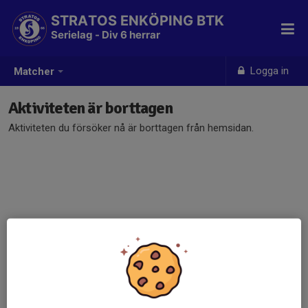
STRATOS ENKÖPING BTK
Serielag - Div 6 herrar
Logga in
Matcher
Aktiviteten är borttagen
Aktiviteten du försöker nå är borttagen från hemsidan.