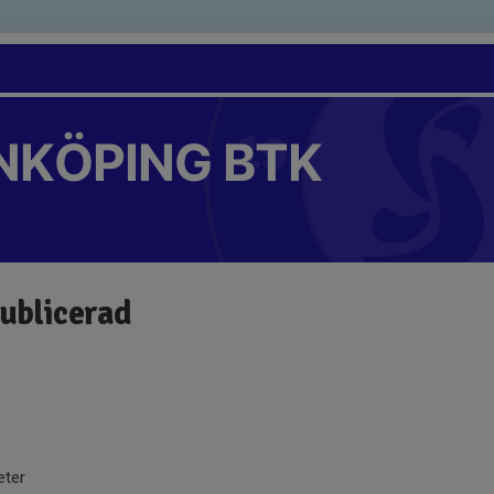
NKÖPING BTK
publicerad
eter