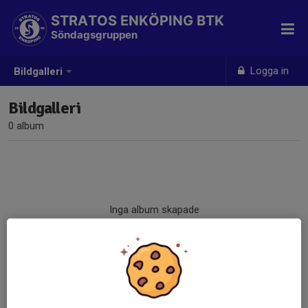
STRATOS ENKÖPING BTK
Söndagsgruppen
Logga in
Bildgalleri
Bildgalleri
0 album
Inga album skapade