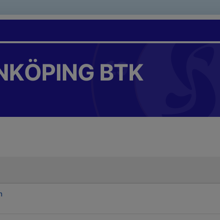
NKÖPING BTK
m