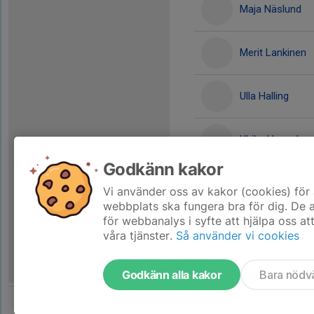
Maja Näslund
Merit Lankinen
Ulla Halling
Ulrika Hassel
Godkänn kakor
Ulrika Söderqvis
Vi använder oss av kakor (cookies) för 
webbplats ska fungera bra för dig. De
för webbanalys i syfte att hjälpa oss at
våra tjänster.
Så använder vi cookies
Godkänn alla kakor
Bara nödv
Tjäna pengar till laget