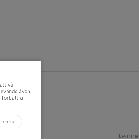
t
att vår
 används även
t förbättra
ändiga
Levererat