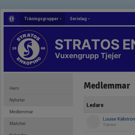
Träningsgrupper
Serielag
STRATOS E
Vuxengrupp Tjejer
Medlemmar
Hem
Nyheter
Ledare
Medlemmar
Louise Källströ
Matcher
Tränare