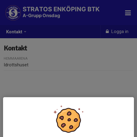
STRATOS ENKÖPING BTK
A-Grupp Onsdag
Logga in
Kontakt
Kontakt
HEMMAARENA
Idrottshuset