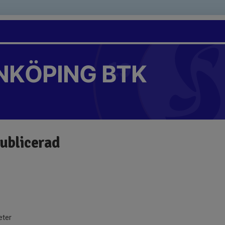
NKÖPING BTK
publicerad
eter