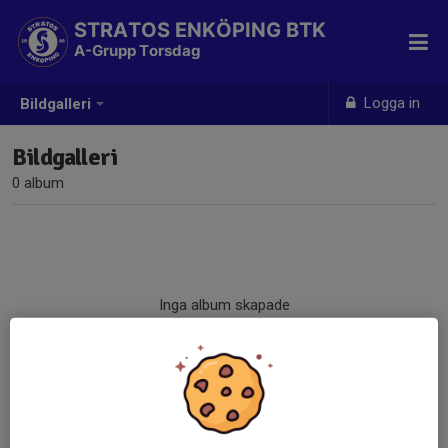
STRATOS ENKÖPING BTK
A-Grupp Torsdag
Logga in
Bildgalleri
Bildgalleri
0 album
Inga album skapade