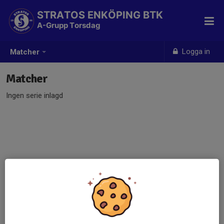
STRATOS ENKÖPING BTK
A-Grupp Torsdag
Logga in
Matcher
Matcher
Ingen serie inlagd