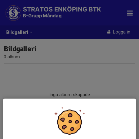
STRATOS ENKÖPING BTK
B-Grupp Måndag
Logga in
Bildgalleri
Bildgalleri
0 album
Inga album skapade