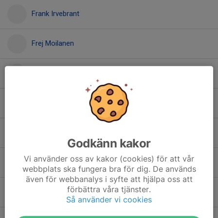
Frank Irvebrant
Frej Moilanen
Hilding Grip
Iris Holmberg
Jacob Lundell
Godkänn kakor
Vi använder oss av kakor (cookies) för att vår
Johannes Westerberg
webbplats ska fungera bra för dig. De används
även för webbanalys i syfte att hjälpa oss att
förbättra våra tjänster.
Justus Hollmann
Så använder vi cookies