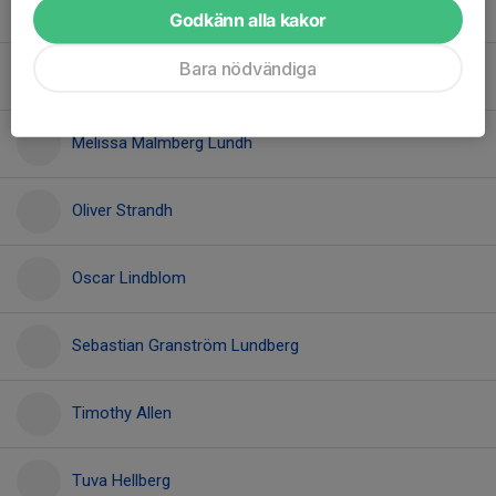
Livia Grip
Godkänn alla kakor
Bara nödvändiga
Maja Ulriksson Ardehed
Melissa Malmberg Lundh
Oliver Strandh
Oscar Lindblom
Sebastian Granström Lundberg
Timothy Allen
Tuva Hellberg