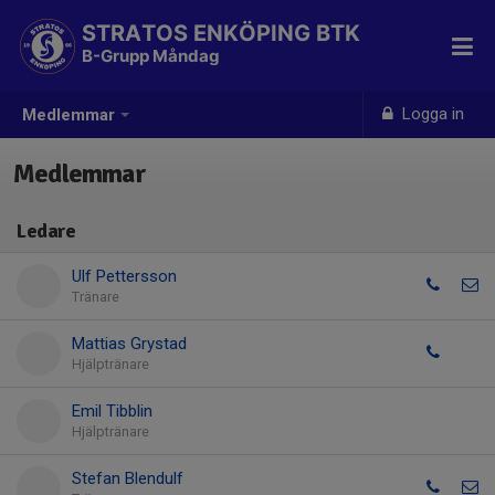
STRATOS ENKÖPING BTK
B-Grupp Måndag
Logga in
Medlemmar
Medlemmar
Ledare
Ulf Pettersson
Tränare
Mattias Grystad
Hjälptränare
Emil Tibblin
Hjälptränare
Stefan Blendulf