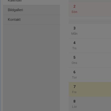
Kalender
2
Bildgalleri
Sön
Kontakt
3
Mån
4
Tis
5
Ons
6
Tor
7
Fre
8
Lör