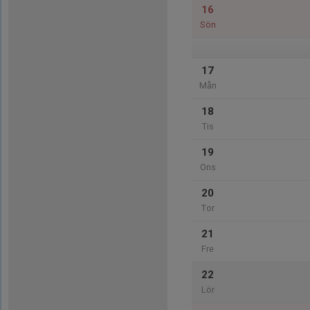
16
Sön
17
Mån
18
Tis
19
Ons
20
Tor
21
Fre
22
Lör