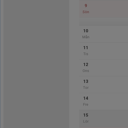
9
Sön
10
Mån
11
Tis
12
Ons
13
Tor
14
Fre
15
Lör