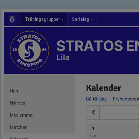
Träningsgrupper
Serielag
STRATOS E
Lila
Kalender
Hem
Gå till idag
|
Prenumerer
Nyheter
Medlemmar
Matcher
1
Lör