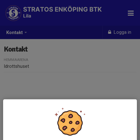
STRATOS ENKÖPING BTK
Lila
Logga in
Kontakt
Kontakt
HEMMAARENA
Idrottshuset