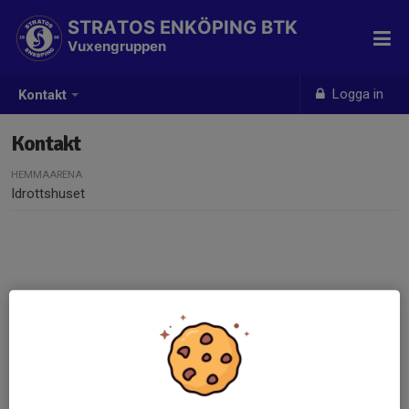
STRATOS ENKÖPING BTK
Vuxengruppen
Logga in
Kontakt
Kontakt
HEMMAARENA
Idrottshuset