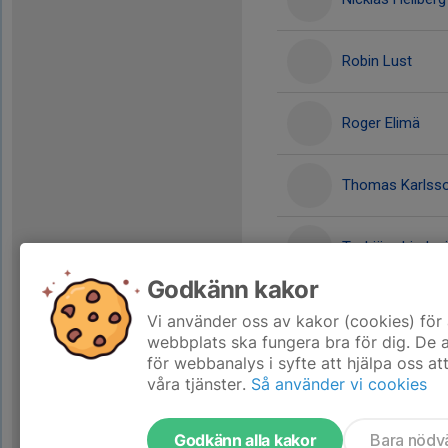
Robin Lust
Roger Elimä
Thomas Karlss
Torbjörn Lindqui
Godkänn kakor
Vilhelm Kroon
Vi använder oss av kakor (cookies) för 
webbplats ska fungera bra för dig. De
för webbanalys i syfte att hjälpa oss at
våra tjänster.
Så använder vi cookies
Godkänn alla kakor
Bara nödv