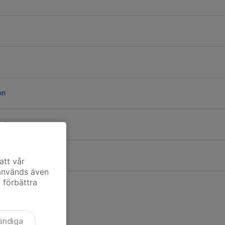
on
st
att vår
 används även
t förbättra
ändiga