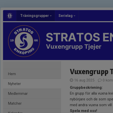
Träningsgrupper
Serielag
STRATOS E
Vuxengrupp Tjejer
Vuxengrupp T
Hem
16 aug 2025
0 kom
Nyheter
Gruppbeskrivning:
En grupp för alla vuxna kv
Medlemmar
nybörjare och de som spela
Matcher
med andra vuxna som vill ha
Spela med oss!