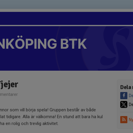
NKÖPING BTK
jejer
Dela 
mentarer
De
De
innor som vill börja spela! Gruppen består av både
t tidigare. Alla är välkomna! En stund att bara ha kul
Ny
 en rolig och trevlig aktivitet.