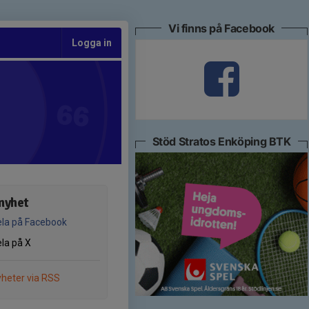
Vi finns på Facebook
Logga in
Stöd Stratos Enköping BTK
nyhet
la på Facebook
la på X
heter via RSS