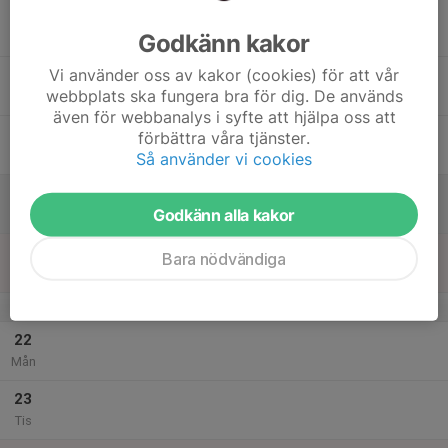
17
Godkänn kakor
Ons
Vi använder oss av kakor (cookies) för att vår
18
webbplats ska fungera bra för dig. De används
Tor
även för webbanalys i syfte att hjälpa oss att
19
förbättra våra tjänster.
Fre
Så använder vi cookies
20
Godkänn alla kakor
Lör
21
Bara nödvändiga
Sön
v.52
22
Mån
23
Tis