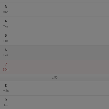
3
Ons
4
Tor
5
Fre
6
Lör
7
Sön
v.50
8
Mån
9
Tis