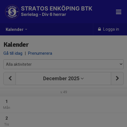
STRATOS ENKÖPING BTK
Serielag - Div 6 herrar
Logga in
Kalender
Kalender
Gå till idag
|
Prenumerera
December 2025
v.49
1
Mån
2
Tis