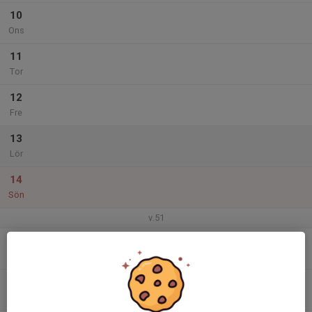
10
Ons
11
Tor
12
Fre
13
Lör
14
Sön
v.51
15
Mån
16
Tis