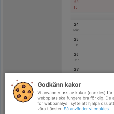
23
Sön
24
Mån
25
Tis
26
Ons
27
Tor
Godkänn kakor
28
Fre
Vi använder oss av kakor (cookies) för 
webbplats ska fungera bra för dig. De
för webbanalys i syfte att hjälpa oss at
våra tjänster.
Så använder vi cookies