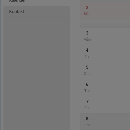
Kalender
2
Kontakt
Sön
3
Mån
4
Tis
5
Ons
6
Tor
7
Fre
8
Lör