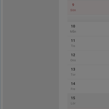
9
Sön
10
Mån
11
Tis
12
Ons
13
Tor
14
Fre
15
Lör