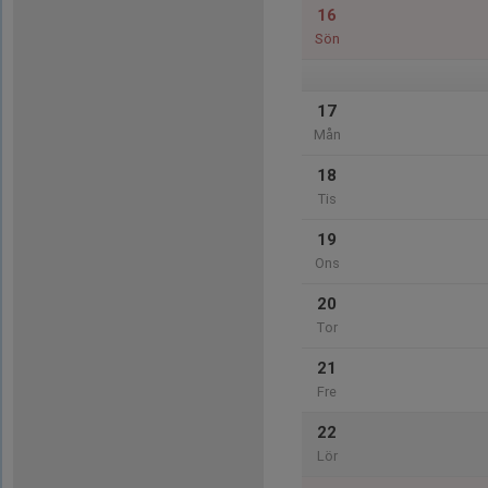
16
Sön
17
Mån
18
Tis
19
Ons
20
Tor
21
Fre
22
Lör