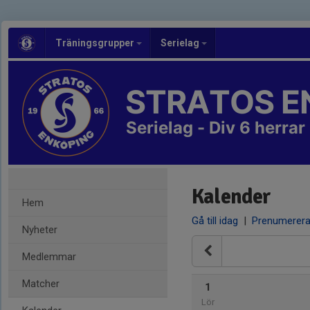
Träningsgrupper
Serielag
STRATOS E
Serielag - Div 6 herrar
Kalender
Hem
Gå till idag
|
Prenumerer
Nyheter
Medlemmar
Matcher
1
Lör