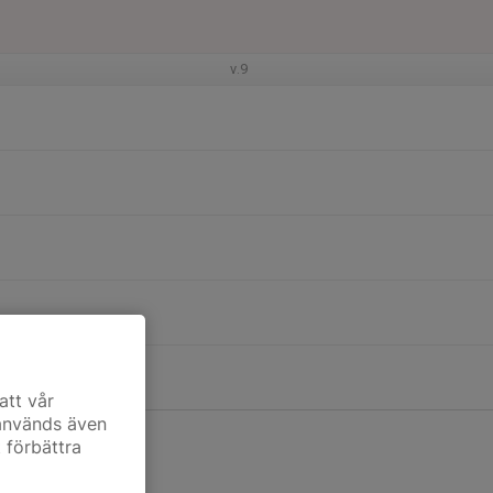
v.9
att vår
 används även
t förbättra