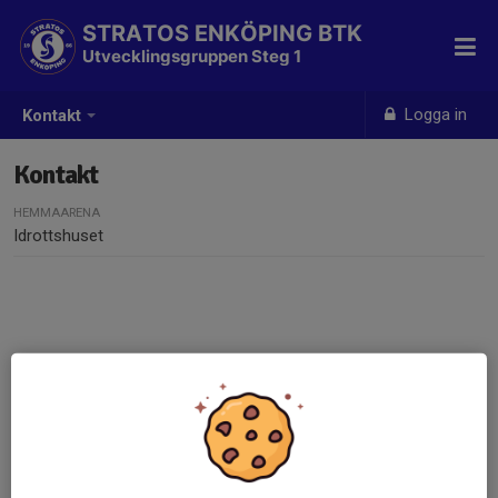
STRATOS ENKÖPING BTK
Utvecklingsgruppen Steg 1
Logga in
Kontakt
Kontakt
HEMMAARENA
Idrottshuset