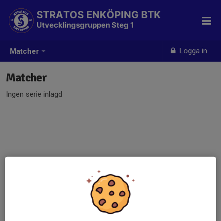
STRATOS ENKÖPING BTK
Utvecklingsgruppen Steg 1
Logga in
Matcher
Matcher
Ingen serie inlagd