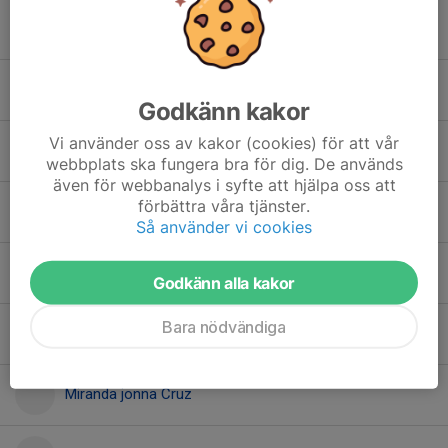
Frank Irvebrant
Jacob Lundell
Godkänn kakor
Vi använder oss av kakor (cookies) för att vår
Johannes Westerberg
webbplats ska fungera bra för dig. De används
även för webbanalys i syfte att hjälpa oss att
förbättra våra tjänster.
Justus Hollmann
Så använder vi cookies
Livia Grip
Godkänn alla kakor
Bara nödvändiga
Melissa Malmberg Lundh
Miranda jonna Cruz