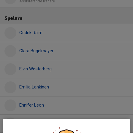
Assisterande tränare
Spelare
Cedrik Räim
Clara Bugelmayer
Elvin Westerberg
Emilia Lankinen
Ennifer Leon
Filip Strandh