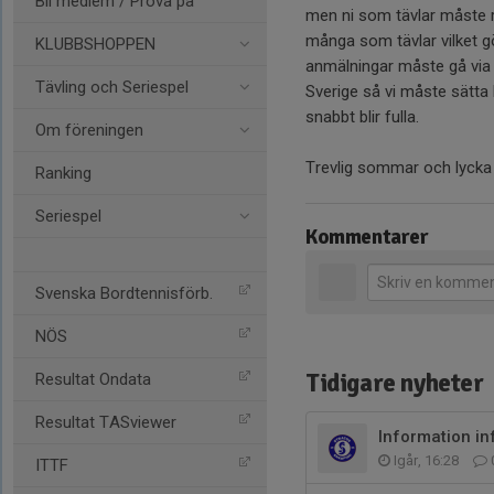
Bli medlem / Prova på
men ni som tävlar måste re
många som tävlar vilket gör
KLUBBSHOPPEN
anmälningar måste gå via 
Tävling och Seriespel
Sverige så vi måste sätta
snabbt blir fulla.
Om föreningen
Trevlig sommar och lycka t
Ranking
Seriespel
Kommentarer
Svenska Bordtennisförb.
NÖS
Tidigare nyheter
Resultat Ondata
Resultat TASviewer
Information in
Igår, 16:28
ITTF