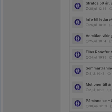
Stratos 60 år, 
25 jul, 12:14
Info till ledar
25 jul, 10:28
Anmälan vikin
25 jul, 10:04
Elias Ranefur 
24 jul, 19:35
Sommarträning 
5 jul, 19:48
Motioner till 
2 jul, 16:32
Påminnelse – S
30 jun, 12:53