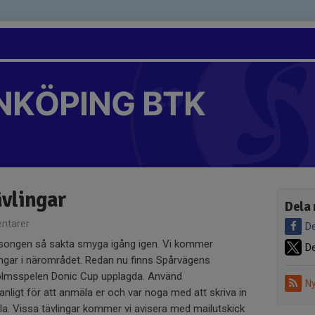
NKÖPING BTK
vlingar
Dela 
ntarer
De
säsongen så sakta smyga igång igen. Vi kommer
De
ingar i närområdet. Redan nu finns Spårvägens
msspelen Donic Cup upplagda. Använd
Ny
nligt för att anmäla er och var noga med att skriva in
ela. Vissa tävlingar kommer vi avisera med mailutskick