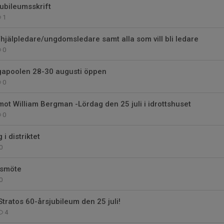
jubileumsskrift
1
e/hjälpledare/ungdomsledare samt alla som vill bli ledare
0
gapoolen 28-30 augusti öppen
0
mot William Bergman -Lördag den 25 juli i idrottshuset
0
i distriktet
0
årsmöte
0
tratos 60-årsjubileum den 25 juli!
4