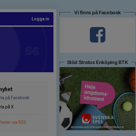
Vi finns på Facebook
Logga in
Stöd Stratos Enköping BTK
nyhet
la på Facebook
la på X
heter via RSS