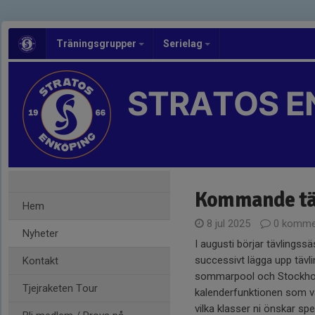
Träningsgrupper
Serielag
STRATOS E
Kommande tä
Hem
8 jul 2025
0 komme
Nyheter
I augusti börjar tävlings
successivt lägga upp tävl
Kontakt
sommarpool och Stockhol
Tjejraketen Tour
kalenderfunktionen som va
vilka klasser ni önskar sp