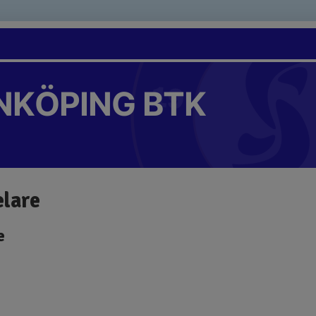
NKÖPING BTK
lare
e