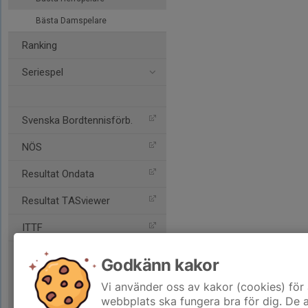
Bästa Damspelare
Ranking
Seriespel
Svenska Bordtennisförb.
NÖS
Resultat Ondata
Resultat TASviewer
ITTF
Godkänn kakor
Vi använder oss av kakor (cookies) för 
webbplats ska fungera bra för dig. De