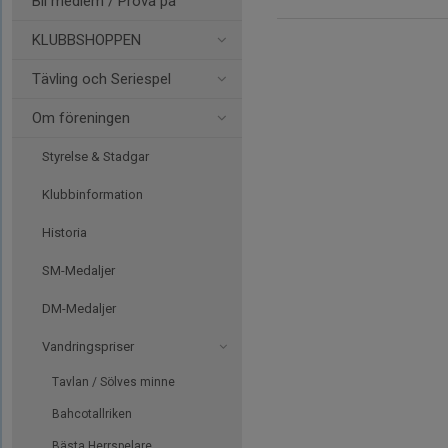
Bli medlem / Prova på
KLUBBSHOPPEN
Tävling och Seriespel
Om föreningen
Styrelse & Stadgar
Klubbinformation
Historia
SM-Medaljer
DM-Medaljer
Vandringspriser
Tavlan / Sölves minne
Bahcotallriken
Bästa Herrspelare