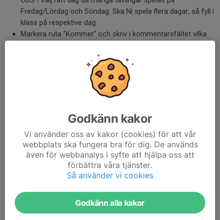
OBS ! Välj rätt dag då många tävlingar spelas på
Fredag/Lördag och Söndag. Ska Ni spela flera dagar, så fyll i
klass på respektive dag.
Markera ruta ”Kommer” och skriv i kommentarsfältet vilka
klasser Ni vill spela.
Stratos skickar sedan in en gemensam anmälan till respektive
arrangör.
Saknas någon tävling som Ni vill spela i Kalendern, vänligen
meddela klubben, så lägger vi upp tävlingen.
Godkänn kakor
Vi använder oss av kakor (cookies) för att vår
Anmälan till Ungdomstouren, Sweden Tour, Stratospoolen och
webbplats ska fungera bra för dig. De används
MiniStratospoolen hanteras separat och ska inte anmälas via
även för webbanalys i syfte att hjälpa oss att
"Kalender" funktionen.
förbättra våra tjänster.
Så använder vi cookies
Tävlingsprogram 2023/2024
SBTFs tävlingsprogram
Godkänn alla kakor