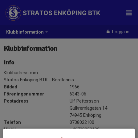
STRATOS ENKÖPING BTK
Logga in
Klubbinformation
Klubbinformation
Info
Klubbadress mm
Stratos Enköping BTK - Bordtennis
Bildad
1966
Föreningsnummer
6343-06
Postadress
Ulf Pettersson
Gulkremlagatan 14
74945 Enköping
Telefon
0738022100
Mobil
+46738022100
E-post
stratos-sekr@live.se