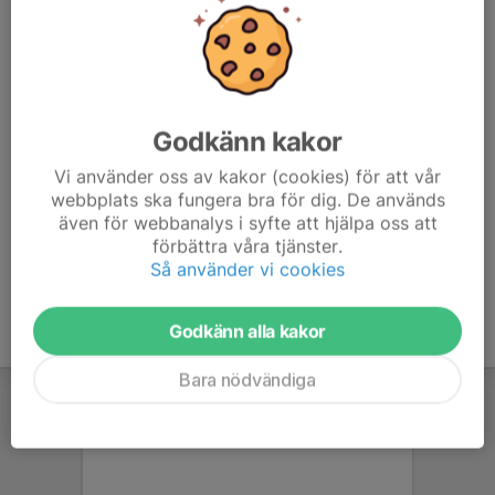
Hemsida
https://www.stratospingis.se
Bankgiro
620-6346
Swish
1231463116
Fakturaadress
Stratos Enköping BTK
c/o Stefan Tibblin
Godkänn kakor
Nyckelpigegatan 7
749 44 Enköping
Vi använder oss av kakor (cookies) för att vår
webbplats ska fungera bra för dig. De används
även för webbanalys i syfte att hjälpa oss att
Alternativt: stratos-kassor@live.s
förbättra våra tjänster.
Organisationsnummer
817001-5617
Så använder vi cookies
Godkänn alla kakor
Bara nödvändiga