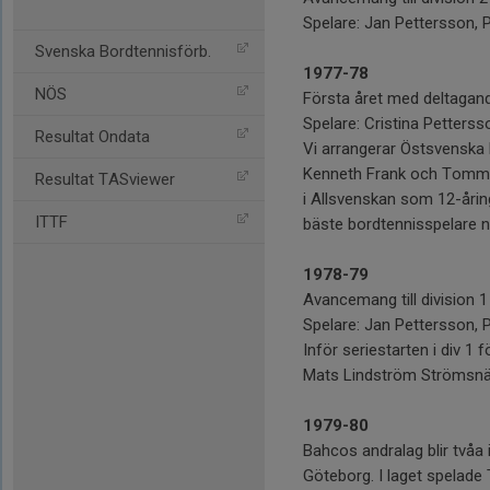
Spelare: Jan Pettersson, 
Svenska Bordtennisförb.
1977-78
NÖS
Första året med deltagan
Spelare: Cristina Petters
Resultat Ondata
Vi arrangerar Östsvenska 
Kenneth Frank och Tommy A
Resultat TASviewer
i Allsvenskan som 12-åring
ITTF
bäste bordtennisspelare n
1978-79
Avancemang till division 1
Spelare: Jan Pettersson, 
Inför seriestarten i div 1
Mats Lindström Strömsnäs
1979-80
Bahcos andralag blir tvåa
Göteborg. I laget spelade