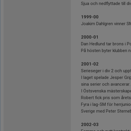
Sjua och nedflyttade till di
1999-00
Joakim Dahlgren vinner SM
2000-01
Dan Hedlund tar brons i Po
På hösten byter klubben n
2001-02
Serieseger i div 2 och uppfl
I laget spelade Jesper Gri
sina serier och avancerar.
I Östsvenska mästerskape
Robert fick pris som året
Fyra i lag-SM för herrjunio
Sverige med Peter Sterneb
2002-03