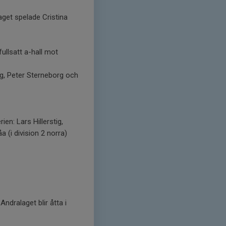
laget spelade Cristina
ullsatt a-hall mot
ig, Peter Sterneborg och
ien: Lars Hillerstig,
 (i division 2 norra)
ndralaget blir åtta i