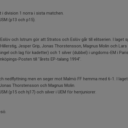
t i division 1 norra i sista matchen.
 USM (p13 och p15).
Eslöv och Istrum gör att Stratos och Eslöv går till elitserien. I laget
Hillerstig, Jesper Grip, Jonas Thorstensson, Magnus Molin och Lars
ingel och lag för kadetter) och 1 silver (dubbel) i ungdoms-EM i Paris
köpings-Posten till "årets EP-talang 1994".
n och nedflyttning men en seger mot Malmö FF hemma med 6-1. I lage
p, Jonas Thorstensson och Magnus Molin.
USM (p15 och hj17) och silver i UEM för herrjuniorer.
esö.