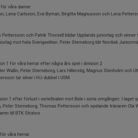
1 för våra damer
son, Lena Carlsson, Eva Byman, Birgitta Magnusson och Lena Petter
Pettersson och Patrik Thorsell bildar Upplands juniorlag och vinner
uniorlag mot hela Sverigeeliten. Peter Sterneborg blir Nordisk Juniormä
on 1 för våra herrar efter några års spel i division 2
eter Wallin, Peter Sterneborg, Lars Hillerstig, Magnus Stenholm och Ul
rsson tar silver i HJ-dubbel i USM.
ion 1 efter förlust i seriefinalen mot Bele i sista omgången. I laget 
llin, Peter Sterneborg, Thomas Pettersson och spelande tränaren Ola 
amn till BTK Stratos.
för våra herrar.