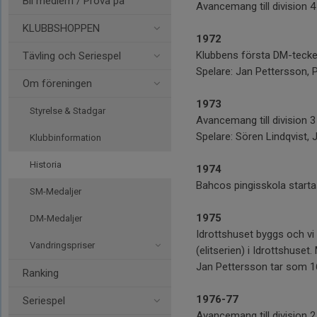
Bli medlem / Prova på
Avancemang till division 4
KLUBBSHOPPEN
1972
Klubbens första DM-tecken
Tävling och Seriespel
Spelare: Jan Pettersson,
Om föreningen
1973
Styrelse & Stadgar
Avancemang till division 3
Spelare: Sören Lindqvist,
Klubbinformation
Historia
1974
Bahcos pingisskola start
SM-Medaljer
1975
DM-Medaljer
Idrottshuset byggs och vi 
Vandringspriser
(elitserien) i Idrottshuse
Jan Pettersson tar som 16-
Ranking
1976-77
Seriespel
Avancemang till division 2