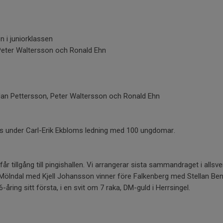
 i juniorklassen
 Peter Waltersson och Ronald Ehn
 Jan Pettersson, Peter Waltersson och Ronald Ehn
as under Carl-Erik Ekbloms ledning med 100 ungdomar.
får tillgång till pingishallen. Vi arrangerar sista sammandraget i alls
t. Mölndal med Kjell Johansson vinner före Falkenberg med Stellan Be
åring sitt första, i en svit om 7 raka, DM-guld i Herrsingel.