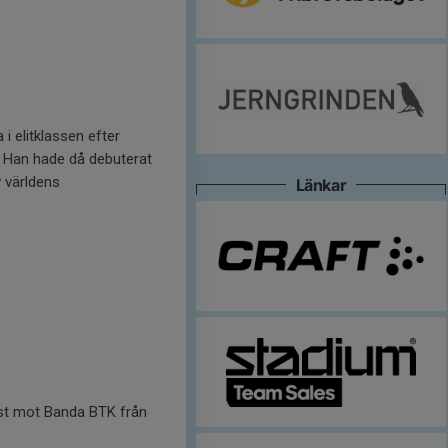
i elitklassen efter
. Han hade då debuterat
v världens
Länkar
lust mot Banda BTK från