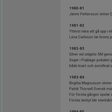
1980-81
Janne Pettersson vinner DM 
1981-82
Ytterst nära att gå upp i e
Lena Carlsson tar brons 
1982-83
Silver vid oldgirls-SM ge
Seger i Pojklags-pokalen 
både kvart och semifinal 
1983-84
Birgitta Magnusson vinne
Patrik Thorsell Svensk mäs
För första gången spelar 
Första derbyt blir stenhårt
1984-85