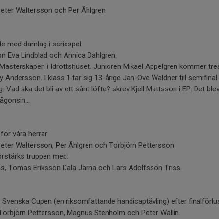
Peter Waltersson och Per Åhlgren
de med damlag i seriespel
son Eva Lindblad och Annica Dahlgren.
Mästerskapen i Idrottshuset. Junioren Mikael Appelgren kommer trea 
ndersson. I klass 1 tar sig 13-årige Jan-Ove Waldner till semifinal
. Vad ska det bli av ett sånt löfte? skrev Kjell Mattsson i EP. Det ble
ågonsin...
 för våra herrar
Peter Waltersson, Per Åhlgren och Torbjörn Pettersson
 förstärks truppen med:
, Tomas Eriksson Dala Järna och Lars Adolfsson Triss.
 i Svenska Cupen (en riksomfattande handicaptävling) efter finalför
 Torbjörn Pettersson, Magnus Stenholm och Peter Wallin.