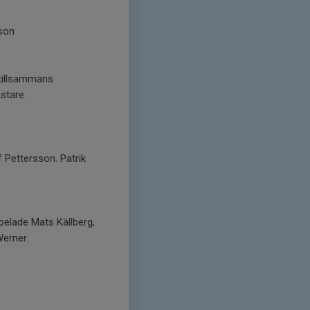
sson
 tillsammans
stare.
f Pettersson. Patrik
spelade Mats Källberg,
Werner.