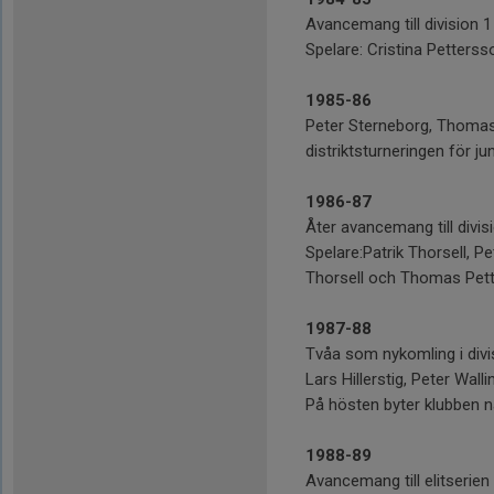
Avancemang till division 
Spelare: Cristina Petters
1985-86
Peter Sterneborg, Thomas 
distriktsturneringen för j
1986-87
Åter avancemang till divisi
Spelare:Patrik Thorsell, P
Thorsell och Thomas Pette
1987-88
Tvåa som nykomling i divis
Lars Hillerstig, Peter Wa
På hösten byter klubben n
1988-89
Avancemang till elitserien 