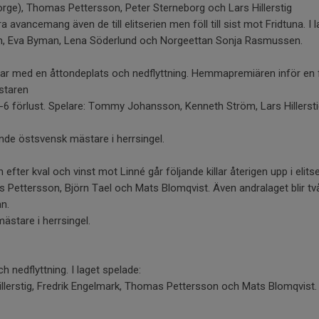
ge), Thomas Pettersson, Peter Sterneborg och Lars Hillerstig
 avancemang även de till elitserien men föll till sist mot Fridtuna. I 
n, Eva Byman, Lena Söderlund och Norgeettan Sonja Rasmussen.
lutar med en åttondeplats och nedflyttning. Hemmapremiären inför en f
staren
-6 förlust. Spelare: Tommy Johansson, Kenneth Ström, Lars Hillerst
ande östsvensk mästare i herrsingel.
 efter kval och vinst mot Linné går följande killar återigen upp i elitser
Pettersson, Björn Tael och Mats Blomqvist. Även andralaget blir tvåa
an.
mästare i herrsingel.
ch nedflyttning. I laget spelade:
illerstig, Fredrik Engelmark, Thomas Pettersson och Mats Blomqvist. A