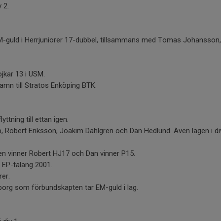
v 2.
-guld i Herrjuniorer 17-dubbel, tillsammans med Tomas Johansson, 
jkar 13 i USM.
amn till Stratos Enköping BTK.
yttning till ettan igen.
p, Robert Eriksson, Joakim Dahlgren och Dan Hedlund. Även lagen i di
n vinner Robert HJ17 och Dan vinner P15.
s EP-talang 2001.
rer.
org som förbundskapten tar EM-guld i lag.