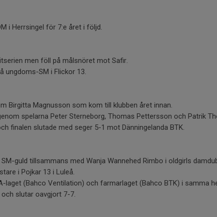
i Herrsingel för 7:e året i följd.
litserien men föll på målsnöret mot Safir.
på ungdoms-SM i Flickor 13.
nom Birgitta Magnusson som kom till klubben året innan.
genom spelarna Peter Sterneborg, Thomas Pettersson och Patrik Tho
och finalen slutade med seger 5-1 mot Dänningelanda BTK.
r SM-guld tillsammans med Wanja Wannehed Rimbo i oldgirls damdub
tare i Pojkar 13 i Luleå.
A-laget (Bahco Ventilation) och farmarlaget (Bahco BTK) i samma herr
 och slutar oavgjort 7-7.