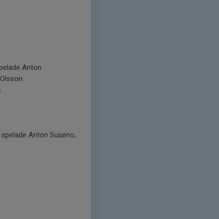
 spelade Anton
 Olsson.
.
t spelade Anton Suseno,