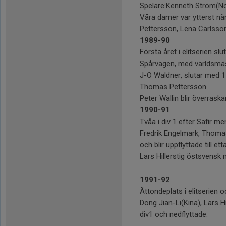
Spelare:Kenneth Ström(Nor
Våra damer var ytterst nära
Pettersson, Lena Carlsso
1989-90
Första året i elitserien s
Spårvägen, med världsmä
J-O Waldner, slutar med 1
Thomas Pettersson.
Peter Wallin blir överrask
1990-91
Tvåa i div 1 efter Safir men
Fredrik Engelmark, Thomas 
och blir uppflyttade till ett
Lars Hillerstig östsvensk 
1991-92
Åttondeplats i elitserien o
Dong Jian-Li(Kina), Lars H
div1 och nedflyttade.