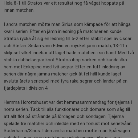
Hela 8-1 till Stratos var ett resultat nog få vågat hoppats på
innan matchen.
I andra matchen mötte man Sirius som kämpade för att hänga
kvar i serien. Efter en jämn inledning på matchserien kunde
Stratos rycka åt sig en ledning till 5-2 efter stabilt spel av Oscar
och Stefan. Sedan vann Edvin en mycket jämn match, 13-11 i
skiljeset vilket innebar att laget hade matchen i sin hand. Med två
stabila dubbelsegrar knöt Stratos ihop säcken och kunde åka
hem mot Enköping med två segrar. Efter en tuff inledning av
serien där några jämna matcher gick åt fel håll kunde laget
avsluta årets seriespel med fyra raka segrar och landar på en
fjärdeplats i division 4.
Hemma i idrottshuset var det hemmasammandrag för tjejerna i
norra serien. Tack till alla funktionärer och domare som såg till
att allt flöt på strålande på lördagen och söndagen. Tjejerna
spelade tre matcher och inledde med en förlust mot serietvåan
Söderhamn/Sirius. I den andra matchen mötte man Spårvägen
och det var en jämn matchserie inledningsvis. Här var som