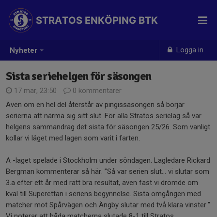
STRATOS ENKÖPING BTK
Logga in
Nyheter
Sista seriehelgen för säsongen
17 mar, 23:50
0 kommentarer
Även om en hel del återstår av pingissäsongen så börjar
serierna att närma sig sitt slut. För alla Stratos serielag så var
helgens sammandrag det sista för säsongen 25/26. Som vanligt
kollar vi läget med lagen som varit i farten.
A -laget spelade i Stockholm under söndagen. Lagledare Rickard
Bergman kommenterar så här. ”Så var serien slut… vi slutar som
3.a efter ett år med rätt bra resultat, även fast vi drömde om
kval till Superettan i seriens begynnelse. Sista omgången med
matcher mot Spårvägen och Ängby slutar med två klara vinster.”
Vi noterar att båda matcherna slutade 8-1 till Stratos.