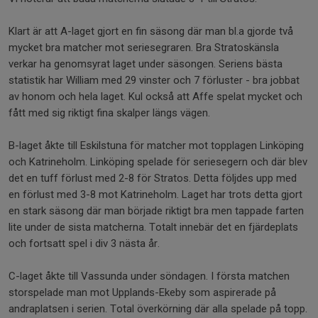
Klart är att A-laget gjort en fin säsong där man bl.a gjorde två
mycket bra matcher mot seriesegraren. Bra Stratoskänsla
verkar ha genomsyrat laget under säsongen. Seriens bästa
statistik har William med 29 vinster och 7 förluster - bra jobbat
av honom och hela laget. Kul också att Affe spelat mycket och
fått med sig riktigt fina skalper längs vägen.
B-laget åkte till Eskilstuna för matcher mot topplagen Linköping
och Katrineholm. Linköping spelade för seriesegern och där blev
det en tuff förlust med 2-8 för Stratos. Detta följdes upp med
en förlust med 3-8 mot Katrineholm. Laget har trots detta gjort
en stark säsong där man började riktigt bra men tappade farten
lite under de sista matcherna. Totalt innebär det en fjärdeplats
och fortsatt spel i div 3 nästa år.
C-laget åkte till Vassunda under söndagen. I första matchen
storspelade man mot Upplands-Ekeby som aspirerade på
andraplatsen i serien. Total överkörning där alla spelade på topp.