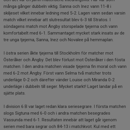
många gånger dubbeln viktig. Sanna och Inez vann 11-8 i
skiljeset vilket innebar ledning med 5-2. Lagen vann sedan varsin
match vilket innebar att slutresultat blev 6-3 till Stratos. I
söndagens match mot Ängby storspelade tjejerna och vann
komfortabelt med 6-1. Sammantaget mycket stark insats av de
tre unga tjejerna, Sanna, Inez och Novalee på hemmaplan.
I östra serien åkte tjejerna till Stockholm för matcher mot
Österåker och Ängby. Det blev förlust mot Österåker i den fösta
matchen. I den andra matchen visade tjejerna fin moral och vann
med 6-2 mot Ängby. Först vann Selma två matcher trots
underläge 0-2 och därefter vänder Louise och Miranda 0-2
underläge i dubbeln till seger. Mycket starkt! Laget landar på en
sjätte plats.
I division 6 B var laget redan klara seriesegrare. I första matchen
slogs Sigtuna med 6-0 och i andra matchen besegrades
Vassunda med 6-1. Resultaten innebär att laget går igenom
serien med bara segrar och 84-13 i matchkvot. Kul med ett