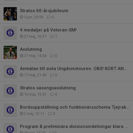
Stratos 60-årsjubileum
5 jun, 20:59
0
4 medaljer på Veteran-SM!
27 maj, 16:37
1
Avslutning
27 maj, 14:34
0
Anmälan till sista Ungdomstouren. OBS! KORT ANMÄLNINGSTID
17 maj, 21:40
0
Stratos säsongsavslutning
16 maj, 13:47
0
Bordsuppställning och funktionärsschema Tjejraketen 9-10 maj
2 maj, 12:11
0
Program & preliminära divisionsindelningar klara för Tjejraketen
30 apr, 15:22
0