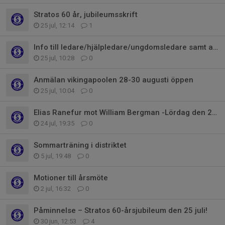
Stratos 60 år, jubileumsskrift
25 jul, 12:14
1
Info till ledare/hjälpledare/ungdomsledare samt alla som vill bli ledare
25 jul, 10:28
0
Anmälan vikingapoolen 28-30 augusti öppen
25 jul, 10:04
0
Elias Ranefur mot William Bergman -Lördag den 25 juli i idrottshuset
24 jul, 19:35
0
Sommarträning i distriktet
5 jul, 19:48
0
Motioner till årsmöte
2 jul, 16:32
0
Påminnelse – Stratos 60-årsjubileum den 25 juli!
30 jun, 12:53
4