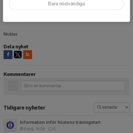
femman, sexan och sjuan samt två lag i damseriernas division 1,
Bara nödvändiga
en bredd få klubbar i Sverige faktiskt kan matcha!
Vi ses i hallen
Nicklas
Dela nyhet
Kommentarer
Tidigare nyheter
Information inför höstens träningstart
6 aug, 16:28
0