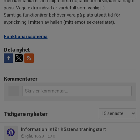
men kan tänka er att hjälpa till så hojta till om ni vill/kan ta något
pass. Varje extra individ är värdefull som vanligt :).
Samtliga funktionärer behöver vara på plats utsatt tid för
avprickning i mitten av hallen (mitt emot sekreteriatet).
Funktionärsschema
Dela nyhet
Kommentarer
Tidigare nyheter
Information inför höstens träningstart
Igår, 16:28
0