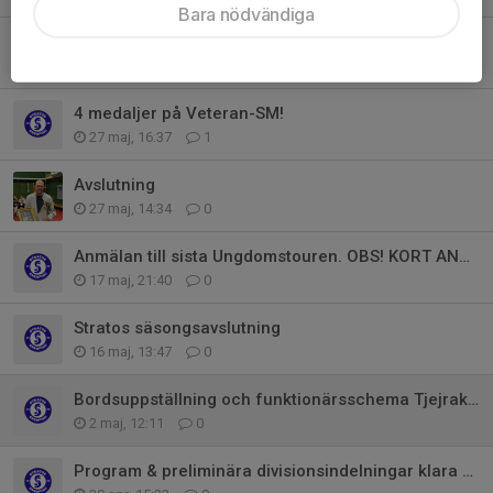
Bara nödvändiga
Stratos 60-årsjubileum
5 jun, 20:59
0
4 medaljer på Veteran-SM!
27 maj, 16:37
1
Avslutning
27 maj, 14:34
0
Anmälan till sista Ungdomstouren. OBS! KORT ANMÄLNINGSTID
17 maj, 21:40
0
Stratos säsongsavslutning
16 maj, 13:47
0
Bordsuppställning och funktionärsschema Tjejraketen 9-10 maj
2 maj, 12:11
0
Program & preliminära divisionsindelningar klara för Tjejraketen