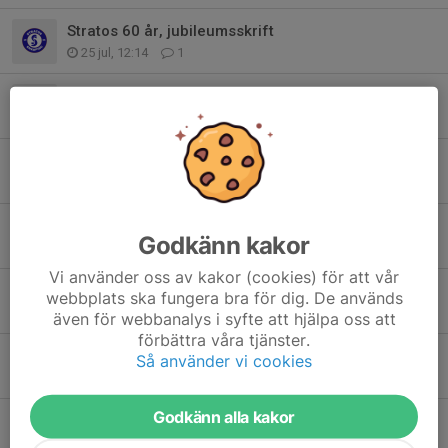
Stratos 60 år, jubileumsskrift
25 jul, 12:14
1
Info till ledare/hjälpledare/ungdomsledare samt alla som vill bli ledare
25 jul, 10:28
0
Anmälan vikingapoolen 28-30 augusti öppen
25 jul, 10:04
0
Elias Ranefur mot William Bergman -Lördag den 25 juli i idrottshuset
Godkänn kakor
24 jul, 19:35
0
Vi använder oss av kakor (cookies) för att vår
Sommarträning i distriktet
webbplats ska fungera bra för dig. De används
5 jul, 19:48
0
även för webbanalys i syfte att hjälpa oss att
förbättra våra tjänster.
Motioner till årsmöte
Så använder vi cookies
2 jul, 16:32
0
Godkänn alla kakor
Påminnelse – Stratos 60-årsjubileum den 25 juli!
30 jun, 12:53
4