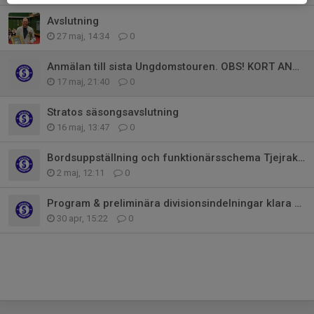
Avslutning
27 maj, 14:34
0
Anmälan till sista Ungdomstouren. OBS! KORT ANMÄLNINGSTID
17 maj, 21:40
0
Stratos säsongsavslutning
16 maj, 13:47
0
Bordsuppställning och funktionärsschema Tjejraketen 9-10 maj
2 maj, 12:11
0
Program & preliminära divisionsindelningar klara för Tjejraketen
30 apr, 15:22
0