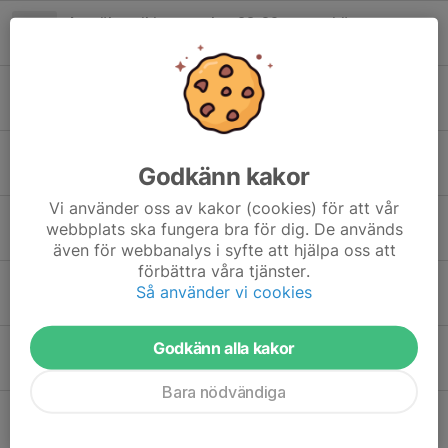
Anmälan vikingapoolen 28-30 augusti öppen
25 jul, 10:04
0
Elias Ranefur mot William Bergman -Lördag den 25 juli i idrottshuset
24 jul, 19:35
0
Sommarträning i distriktet
Godkänn kakor
5 jul, 19:48
0
Vi använder oss av kakor (cookies) för att vår
Motioner till årsmöte
webbplats ska fungera bra för dig. De används
2 jul, 16:32
0
även för webbanalys i syfte att hjälpa oss att
förbättra våra tjänster.
Påminnelse – Stratos 60-årsjubileum den 25 juli!
Så använder vi cookies
30 jun, 12:53
4
Godkänn alla kakor
Stratos 60-årsjubileum
5 jun, 20:59
0
Bara nödvändiga
4 medaljer på Veteran-SM!
27 maj, 16:37
1