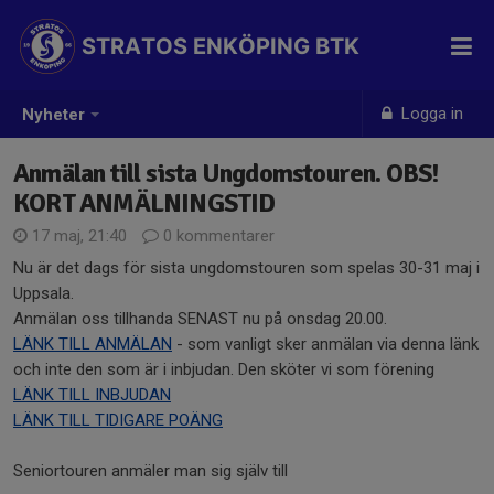
STRATOS ENKÖPING BTK
Logga in
Nyheter
Anmälan till sista Ungdomstouren. OBS!
KORT ANMÄLNINGSTID
17 maj, 21:40
0 kommentarer
Nu är det dags för sista ungdomstouren som spelas 30-31 maj i
Uppsala.
Anmälan oss tillhanda SENAST nu på onsdag 20.00.
LÄNK TILL ANMÄLAN
- som vanligt sker anmälan via denna länk
och inte den som är i inbjudan. Den sköter vi som förening
LÄNK TILL INBJUDAN
LÄNK TILL TIDIGARE POÄNG
Seniortouren anmäler man sig själv till