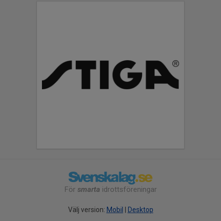
För
smarta
idrottsföreningar
Välj version:
Mobil
|
Desktop