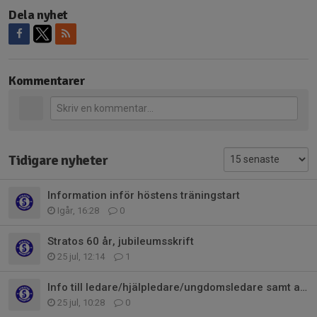
Dela nyhet
Kommentarer
Tidigare nyheter
Information inför höstens träningstart
Igår, 16:28
0
Stratos 60 år, jubileumsskrift
25 jul, 12:14
1
Info till ledare/hjälpledare/ungdomsledare samt alla som vill bli ledare
25 jul, 10:28
0