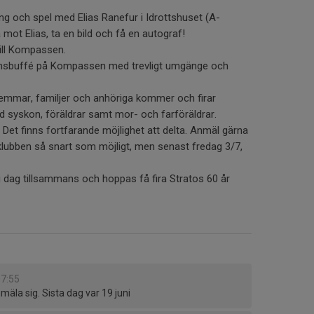
ng och spel med Elias Ranefur i Idrottshuset (A-
 mot Elias, ta en bild och få en autograf!
ill Kompassen.
umsbuffé på Kompassen med trevligt umgänge och
dlemmar, familjer och anhöriga kommer och firar
 syskon, föräldrar samt mor- och farföräldrar.
 Det finns fortfarande möjlighet att delta. Anmäl gärna
 klubben så snart som möjligt, men senast fredag 3/7,
g dag tillsammans och hoppas få fira Stratos 60 år
 07:55
mäla sig. Sista dag var 19 juni