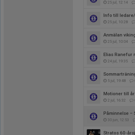
25 jul, 12:14
Info till ledar
25 jul, 10:28
Anmälan vikin
25 jul, 10:04
Elias Ranefur 
24 jul, 19:35
Sommarträning 
5 jul, 19:48
Motioner till 
2 jul, 16:32
Påminnelse – S
30 jun, 12:53
Stratos 60-års