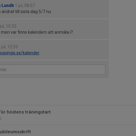
 Lundh
1 jul, 08:07
 ändrat till sista dag 5/7 nu.
jul, 10:33
men var finns kalendern att anmäla i?
 jul, 12:55
ospingis.se/kalender
för höstens träningstart
0
jubileumsskrift