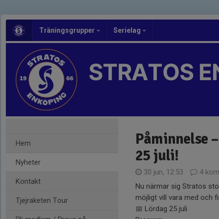
Träningsgrupper
Serielag
STRATOS E
Påminnelse –
Hem
25 juli!
Nyheter
30 jun, 12:53
4 kom
Kontakt
Nu närmar sig Stratos st
möjligt vill vara med och fi
Tjejraketen Tour
📅 Lördag 25 juli