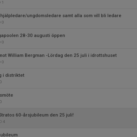
1
e/hjälpledare/ungdomsledare samt alla som vill bli ledare
0
gapoolen 28-30 augusti öppen
0
mot William Bergman -Lördag den 25 juli i idrottshuset
0
i distriktet
0
årsmöte
0
tratos 60-årsjubileum den 25 juli!
4
jubileum