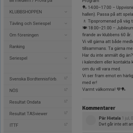
Bli medlem / Prova på
Program
🏓 14.00–17.00 – Uppvisni
KLUBBSHOPPEN
hallen). Passa på att spela
🚶 Tipspromenad på väg t
Tävling och Seriespel
🍽️ 18.00–21.00 – Jubile
firande av klubbens 60 år.
Om föreningen
Vi vill gärna att både me
Ranking
tillsammans. Ta gärna med
Har du inte anmält dig än?
Seriespel
i kalendern eller kontakta
om du vill vara med.
Vi ser fram emot en härli
Svenska Bordtennisförb.
med er!
Varmt välkomna! 💙🏓
NÖS
Resultat Ondata
Kommentarer
Resultat TASviewer
Pär Hietala
1 jul,
Dwt går inte att an
ITTF