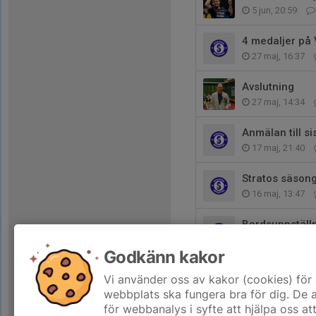
5 jun, 20:59
4 medaljer på
27 maj, 16:37
Avslutning
27 maj, 14:34
Anmälan till 
17 maj, 21:40
Stratos säson
16 maj, 13:47
Bordsuppställ
2 maj, 12:11
Godkänn kakor
Program & prel
Vi använder oss av kakor (cookies) för 
30 apr, 15:22
webbplats ska fungera bra för dig. De
för webbanalys i syfte att hjälpa oss at