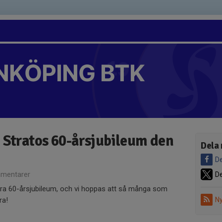
NKÖPING BTK
 Stratos 60-årsjubileum den
Dela 
De
mentarer
De
ora 60-årsjubileum, och vi hoppas att så många som
ra!
Ny