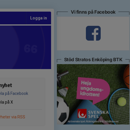
Vi finns på Facebook
Logga in
Stöd Stratos Enköping BTK
nyhet
la på Facebook
la på X
heter via RSS